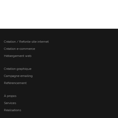
Création / Refonte site internet
Création e-commerce
Hébergement web
Création graphique
Campagne emailing
Référencement
À propos
Services
Réalisations